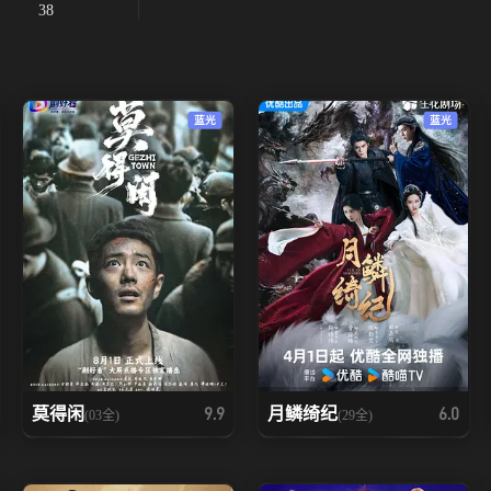
38
蓝光
蓝光
莫得闲
月鳞绮纪
9.9
6.0
(03全)
(29全)