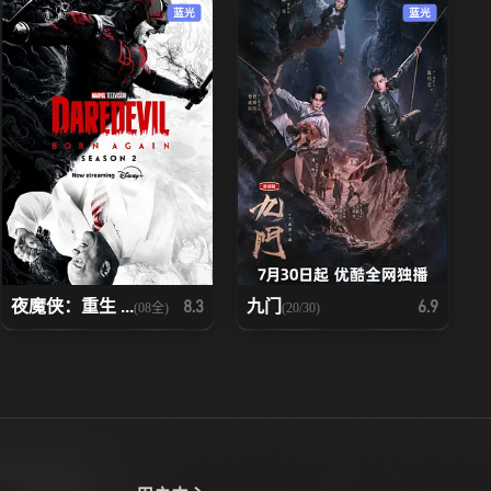
蓝光
蓝光
夜魔侠：重生 ...
九门
8.3
6.9
(08全)
(20/30)