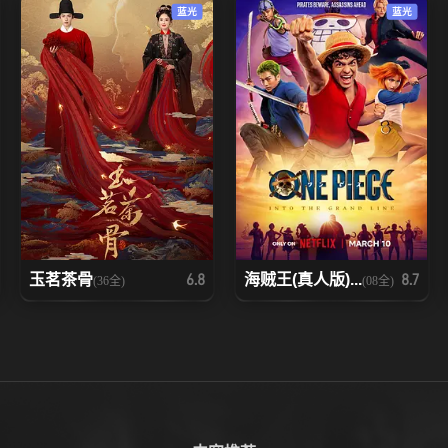
蓝光
蓝光
玉茗茶骨
海贼王(真人版)...
6.8
8.7
(36全)
(08全)