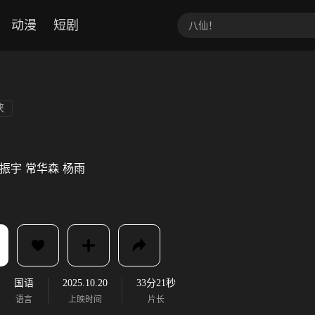
动漫
短剧
侠
振宇
常华森
杨雨
国语
2025.10.20
33分21秒
语言
上映时间
片长