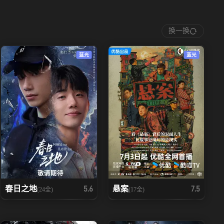
换一换
蓝光
蓝光
春日之地
悬案
5.6
7.5
(24全)
(17全)