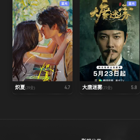
蓝光
蓝光
炽夏
大唐迷雾
4.7
5.8
(29全)
(25全)