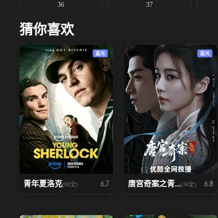
36
37
猜你喜欢
蓝光
蓝光
青年夏洛克
唐宫奇案之青...
6.7
6.8
(08全)
(34全)