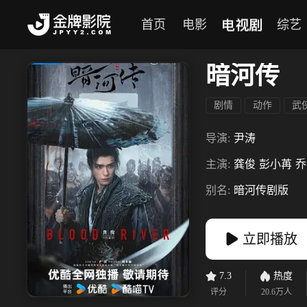
电视剧
首页
电影
综艺
暗河传
剧情
动作
武
导演:
尹涛
主演:
龚俊
彭小苒
乔
别名:
暗河传剧版
立即播放
7.3
热度
评分
20.6万
人