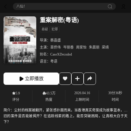
八仙！
重案解密(粤语)
悬疑
犯罪
导演：
蔡晶盛
主演：
苗侨伟
岑丽香
周家怡
朱晨丽
梁靖
别名：
CaseXDecoded
语言：
粤语
立即播放
2026.04.16
39分36秒
5.9
43.5万
评分
热度
上映时间
时间
简介：
尘封的档案被翻开，紧张感扑面而来。当香港真实奇案成为故事蓝本，陈
旧的案件是否能被揭开？在追踪线索的路上，能否突破困局，让真相大白于天
下？