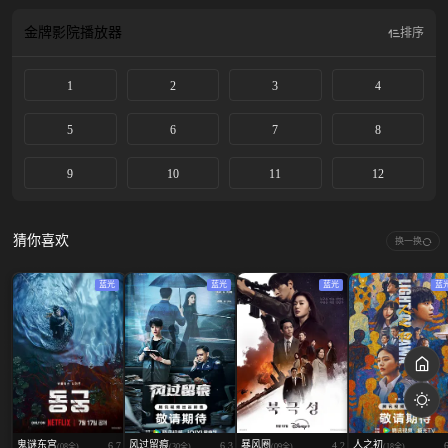
金牌影院
播放器
排序
1
2
3
4
5
6
7
8
9
10
11
12
猜你喜欢
换一换
蓝光
蓝光
蓝光
蓝
鬼谜东宫
风过留痕
暴风圈
人之初
6.7
6.3
4.2
(08全)
(30全)
(09全)
(18全)