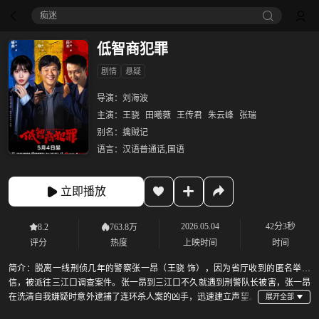
痴迷
低智商犯罪
剧情
悬疑
导演：
刘海波
主演：
王骁
田曦薇
王传君
朱云峰
张瑞
别名：
擒贼记
语言：
汉语普通话,国语
立即播放
2026.05.04
42分3秒
8.2
763.8万
评分
热度
上映时间
时间
简介：
脱离一线刑侦几年的警察张一昂（王骁 饰），因为省厅收到的匿名举报
信，被派往三江口调查案件。张一昂到三江口不久就遇到刑警队长被害，张一昂
在洗清自我嫌疑时意外逮捕了连环杀人案的凶手，迅速建立声望。
张一昂将侦查方向锁定到当地富商周荣（王传君 饰）团伙，可蠢贼们层出不穷，