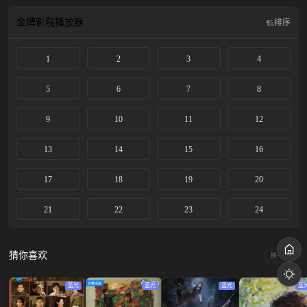
蠢贼之间勾心斗角的蝴蝶效应，反而助张一昂带领的警察们屡建奇功。 “缘分”让
张一昂跟所有蠢贼们齐聚一堂，凭借智慧和勇气笑到最后，也查明同僚遇害的起
金牌影院
播放器
排序
因，最终让真凶落入法网。
1
2
3
4
5
6
7
8
9
10
11
12
13
14
15
16
17
18
19
20
21
22
23
24
猜你喜欢
换一换
蓝光
蓝光
蓝光
蓝